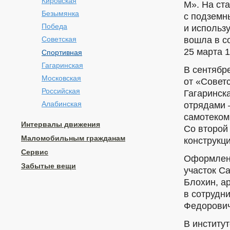
Кировская
М». На ст
Безымянка
с подземн
Победа
и использу
вошла в с
Советская
25 марта 1
Спортивная
Гагаринская
В сентябр
Московская
от «Совет
Российская
Гагаринск
Алабинская
отрядами 
самотеком
Интервалы движения
Со второй
Mаломобильным гражданам
конструкци
Сервис
Оформлени
Забытые вещи
участок С
Блохин, а
в сотрудн
Федорови
В институ