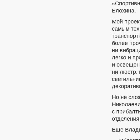
«Спортивн
Блохина.
Мой проек
самым тех
транспорт
более про
ни вибрац
легко и п
и освещен
ни люстр,
светильни
декоратив
Но не сло
Николаеви
с прибалт
отделения
Еще Влади