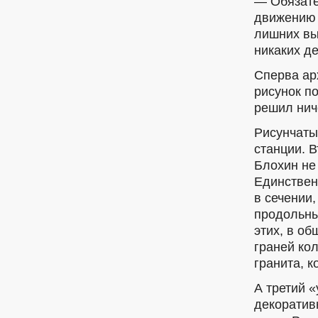
— Обязате
движению 
лишних вы
никаких де
Сперва ар
рисунок по
решил ниче
Рисунчаты
станции. 
Блохин не
Единствен
в сечении,
продольны
этих, в о
граней ко
гранита, 
А третий 
декоратив