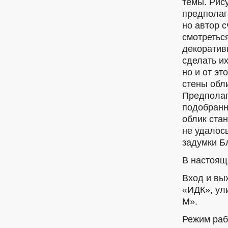
темы. Рис
предполаг
но автор 
смотреться
декоратив
сделать и
но и от эт
стены обл
Предполаг
подобранн
облик стан
не удалос
задумки Б
В настоящ
Вход и вы
«ИДК», ул
М».
Режим раб