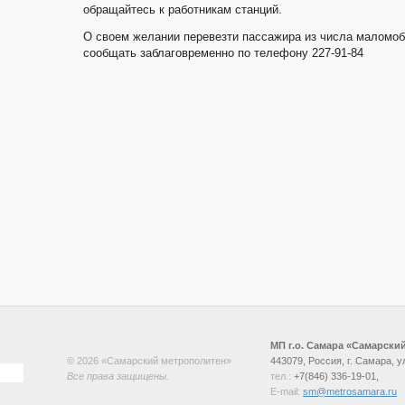
обращайтесь к работникам станций.
О своем желании перевезти пассажира из числа маломоб
сообщать заблаговременно по телефону 227-91-84
МП г.о. Самара «Самарски
© 2026 «Самарский метрополитен»
443079, Россия, г. Самара, ул
Все права защищены.
тел.:
+7(846) 336-19-01,
E-mail:
sm@metrosamara.ru