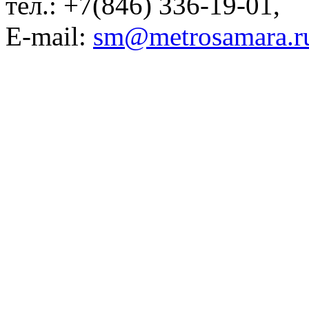
тел.:
+7(846) 336-19-01,
E-mail:
sm@metrosamara.r