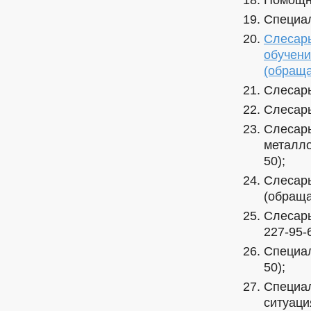
Специал
Слесарь
обучени
(обраща
Слесарь
Слесарь
Слесарь
металло
50);
Слесарь
(обраща
Слесарь
227-95-6
Специал
50);
Специал
ситуаци