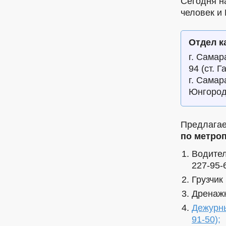
Сегодня н
человек и
Отдел к
г. Самар
94 (ст. 
г. Самар
Юнгород
Предлага
по метро
Водител
227-95-6
Грузчик
Дренажн
Дежурны
91-50);