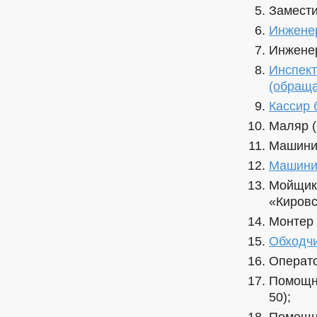
Замести
Инженер
Инженер
Инспект
(обраща
Кассир 
Маляр (
Машинис
Машинис
Мойщик-
«Кировс
Монтер 
Обходчи
Операто
Помощни
50);
Помощн