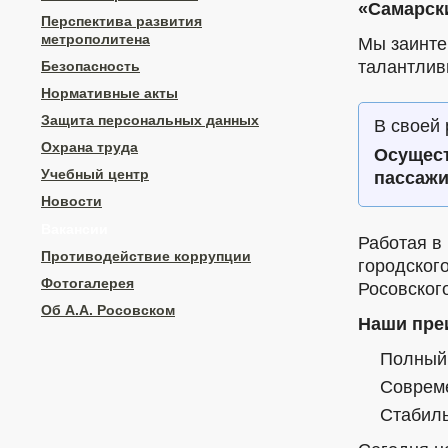
«Самарск
Перспектива развития
метрополитена
Мы заинте
талантлив
Безопасность
Нормативные акты
Защита персональных данных
В своей
Охрана труда
Осущест
Учебный центр
пассажи
Новости
Вакансии
Работая в
Противодействие коррупции
городског
Фотогалерея
Росовског
Об А.А. Росовском
Наши пре
Полный 
Совреме
Стабиль