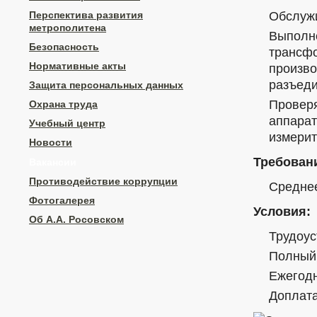
Обслужи
Перспектива развития
метрополитена
Выполне
Безопасность
трансфо
Нормативные акты
произво
разъеди
Защита персональных данных
Проверя
Охрана труда
аппарат
Учебный центр
измерит
Новости
Требован
Вакансии
Противодействие коррупции
Средне
Фотогалерея
Условия:
Об А.А. Росовском
Трудоус
Полный 
Ежегодн
Доплата