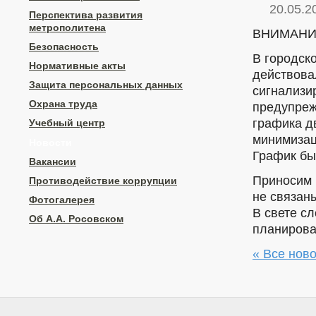
20.05.2
Перспектива развития
метрополитена
ВНИМАНИ
Безопасность
В городск
Нормативные акты
действова
Защита персональных данных
сигнализи
Охрана труда
предупреж
графика д
Учебный центр
минимизац
Новости
График бы
Вакансии
Приносим 
Противодействие коррупции
не связан
Фотогалерея
В свете с
Об А.А. Росовском
планирова
« Все нов