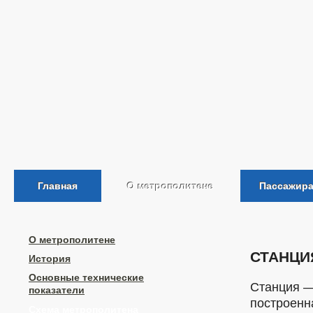
Главная
О метрополитене
Пассажир
О метрополитене
СТАНЦИ
История
Основные технические
Станция —
показатели
построенн
Схема метрополитена