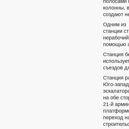
полосами 
колонны, 
создают н
Одним из 
станции с
нерабочий
помощью а
Станция б
использует
съездов д
Станция р
Юго-запад
эскалатор
на обе ст
21-й арми
платформо
переход н
строитель