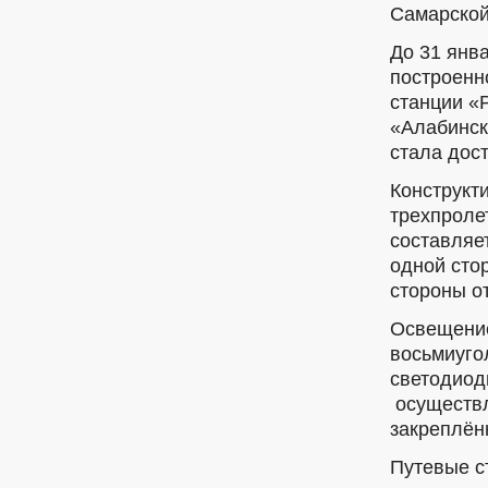
Самарской
До 31 янв
построенн
станции «
«Алабинск
стала дос
Конструкт
трехпроле
составляе
одной сто
стороны о
Освещение
восьмиуго
светодиод
осуществл
закреплён
Путевые с