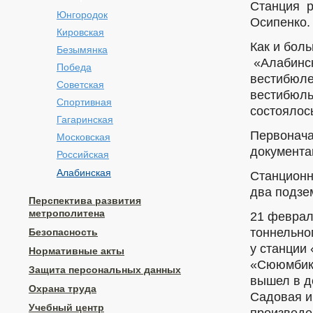
Станция р
Юнгородок
Осипенко.
Кировская
Как и бол
Безымянка
«Алабинск
Победа
вестибюле
Советская
вестибюль
Спортивная
состоялос
Гагаринская
Первонача
Московская
документа
Российская
Алабинская
Станционн
два подзе
Перспектива развития
метрополитена
21 феврал
тоннельног
Безопасность
у станции
Нормативные акты
«Сююмбике
Защита персональных данных
вышел в д
Охрана труда
Садовая и
Учебный центр
произведе